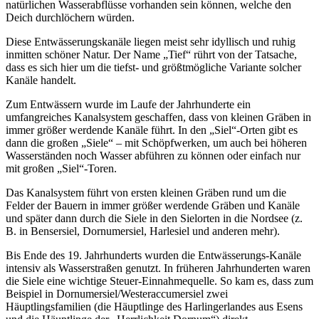
natürlichen Wasserabflüsse vorhanden sein können, welche den
Deich durchlöchern würden.
Diese Entwässerungskanäle liegen meist sehr idyllisch und ruhig
inmitten schöner Natur. Der Name „Tief“ rührt von der Tatsache,
dass es sich hier um die tiefst- und größtmögliche Variante solcher
Kanäle handelt.
Zum Entwässern wurde im Laufe der Jahrhunderte ein
umfangreiches Kanalsystem geschaffen, dass von kleinen Gräben in
immer größer werdende Kanäle führt. In den „Siel“-Orten gibt es
dann die großen „Siele“ – mit Schöpfwerken, um auch bei höheren
Wasserständen noch Wasser abführen zu können oder einfach nur
mit großen „Siel“-Toren.
Das Kanalsystem führt von ersten kleinen Gräben rund um die
Felder der Bauern in immer größer werdende Gräben und Kanäle
und später dann durch die Siele in den Sielorten in die Nordsee (z.
B. in Bensersiel, Dornumersiel, Harlesiel und anderen mehr).
Bis Ende des 19. Jahrhunderts wurden die Entwässerungs-Kanäle
intensiv als Wasserstraßen genutzt. In früheren Jahrhunderten waren
die Siele eine wichtige Steuer-Einnahmequelle. So kam es, dass zum
Beispiel in Dornumersiel/Westeraccumersiel zwei
Häuptlingsfamilien (die Häuptlinge des Harlingerlandes aus Esens