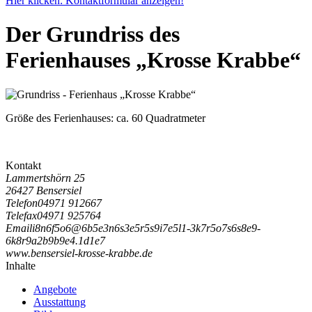
Hier klicken: Kontaktformular anzeigen!
Der Grundriss des
Ferienhauses „Krosse Krabbe“
Größe des Ferienhauses:
ca. 60 Quadratmeter
Kontakt
Lammertshörn 25
26427 Bensersiel
Telefon
04971 912667
Telefax
04971 925764
Email
i
8
n
6
f
5
o
6
@
6
b
5
e
3
n
6
s
3
e
5
r
5
s
9
i
7
e
5
l
1
-
3
k
7
r
5
o
7
s
6
s
8
e
9
-
6
k
8
r
9
a
2
b
9
b
9
e
4
.
1
d
1
e
7
www.bensersiel-krosse-krabbe.de
Inhalte
Angebote
Ausstattung