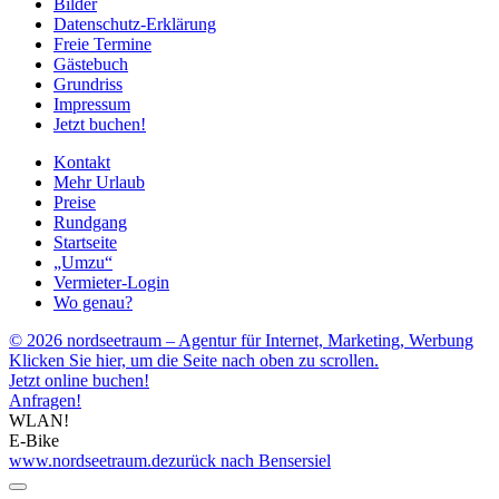
Bilder
Datenschutz-Erklärung
Freie Termine
Gästebuch
Grundriss
Impressum
Jetzt buchen!
Kontakt
Mehr Urlaub
Preise
Rundgang
Startseite
„Umzu“
Vermieter-Login
Wo genau?
© 2026 nordseetraum – Agentur für Internet, Marketing, Werbung
Klicken Sie hier, um die Seite nach oben zu scrollen.
Jetzt online buchen!
Anfragen!
WLAN!
E-Bike
www.nordseetraum.de
zurück nach Bensersiel