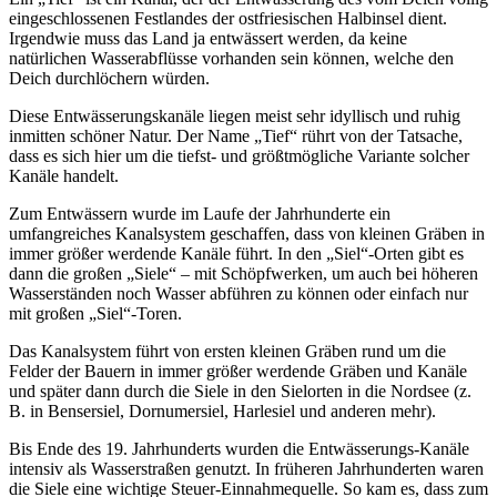
eingeschlossenen Festlandes der ostfriesischen Halbinsel dient.
Irgendwie muss das Land ja entwässert werden, da keine
natürlichen Wasserabflüsse vorhanden sein können, welche den
Deich durchlöchern würden.
Diese Entwässerungskanäle liegen meist sehr idyllisch und ruhig
inmitten schöner Natur. Der Name „Tief“ rührt von der Tatsache,
dass es sich hier um die tiefst- und größtmögliche Variante solcher
Kanäle handelt.
Zum Entwässern wurde im Laufe der Jahrhunderte ein
umfangreiches Kanalsystem geschaffen, dass von kleinen Gräben in
immer größer werdende Kanäle führt. In den „Siel“-Orten gibt es
dann die großen „Siele“ – mit Schöpfwerken, um auch bei höheren
Wasserständen noch Wasser abführen zu können oder einfach nur
mit großen „Siel“-Toren.
Das Kanalsystem führt von ersten kleinen Gräben rund um die
Felder der Bauern in immer größer werdende Gräben und Kanäle
und später dann durch die Siele in den Sielorten in die Nordsee (z.
B. in Bensersiel, Dornumersiel, Harlesiel und anderen mehr).
Bis Ende des 19. Jahrhunderts wurden die Entwässerungs-Kanäle
intensiv als Wasserstraßen genutzt. In früheren Jahrhunderten waren
die Siele eine wichtige Steuer-Einnahmequelle. So kam es, dass zum