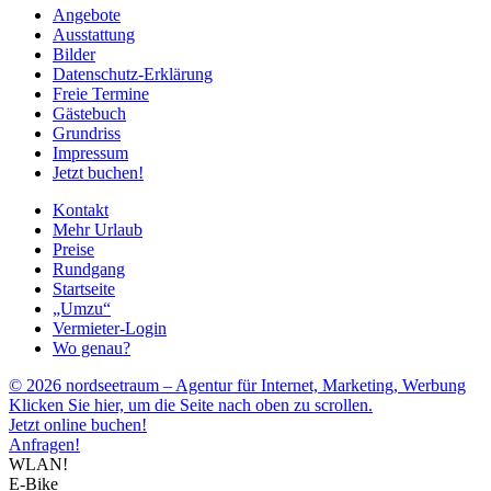
Angebote
Ausstattung
Bilder
Datenschutz-Erklärung
Freie Termine
Gästebuch
Grundriss
Impressum
Jetzt buchen!
Kontakt
Mehr Urlaub
Preise
Rundgang
Startseite
„Umzu“
Vermieter-Login
Wo genau?
© 2026 nordseetraum – Agentur für Internet, Marketing, Werbung
Klicken Sie hier, um die Seite nach oben zu scrollen.
Jetzt online buchen!
Anfragen!
WLAN!
E-Bike