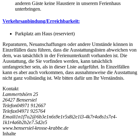
anderen Gäste keine Haustiere in unserem Ferienhaus
unterbringen.
Verkehrsanbindung/Erreichbarkeit:
Parkplatz am Haus (reserviert)
Reparaturen, Neuanschaffungen oder andere Umstände können in
Einzelfällen dazu führen, dass die Ausstattungslisten abweichen von
dem, was tatsächlich in der Ferienunterkunft vorhanden ist. Die
Ausstattung, die Sie vorfinden werden, kann tatsächlich
umfangreicher sein, als in dieser Liste aufgeführt. In Einzelfällen
kann es aber auch vorkommen, dass ausnahmsweise die Ausstattung
nicht ganz vollständig ist. Wir bitten dafür um Ihr Verständnis.
Kontakt
Lammertshörn 25
26427 Bensersiel
Telefon
04971 912667
Telefax
04971 925764
Email
i
1
n
1
f
7
o
2
@
6
b
3
e
1
n
6
s
9
e
1
r
5
s
8
i
2
e
1
l
3
-
4
k
7
r
4
o
8
s
1
s
7
e
4
-
1
k
1
r
4
a
6
b
2
b
2
e
7
.
5
d
2
e
5
www.bensersiel-krosse-krabbe.de
Inhalte